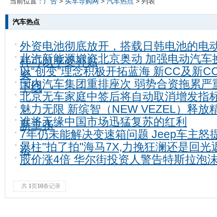
当前位置：
广告
>
买车导购网
>
汽车热点
> 列表
汽车热点
外资电池彻底放开，搭载日韩电池的电
北汽新能源增资北京奥动 加强电动汽车
样可以享受补贴
以“创变”理念积极开拓蓝海 新CC及新C
资
国内汽车集团重排座次 弱势合资拖累严
下线
北京无车家庭中签后将自动取消增发指
魅力无限 新缤智（NEW VEZEL）释放
谁将无缘中国市场迅猛复苏的红利
新主张
7年仍未能解决变速箱问题 Jeep车主怒
景柱"拍了拍"海马7X,力挽狂澜还是回光
讼
股价涨4倍 华尔街投资人警告特斯拉泡
共
1
页
10
条记录